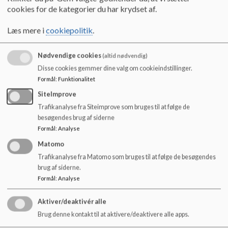
jobansøgning og CV. Den tilbyder specifikt vejledning for
o
cookies for de kategorier du har krydset af.
grundskoleelever og unge uden for uddannelsessystemet.
l
d
Læs mere i
cookiepolitik
.
Vejledning i grundskolen: Information om brobygning,
e
vejledning i 7.-10. klasse, og hjælp til at finde den rigtige
t
ungdomsuddannelse (stx, hf, hhx, htx, eux).
Nødvendige cookies
(altid nødvendig)
Disse cookies gemmer dine valg om cookieindstillinger.
Alternative veje: Viden om FGU (Forberedende
Formål
:
Funktionalitet
Grunduddannelse), EGU (Erhvervsgrunduddannelse) og
SiteImprove
TAMU.
Trafikanalyse fra Siteimprove som bruges til at følge de
Personlig vejledning: Kontaktmuligheder til lokale
besøgendes brug af siderne
uddannelsesvejledere.
Formål
:
Analyse
Matomo
Hjemmesiden fungerer som et centralt værktøj for at sikre,
Trafikanalyse fra Matomo som bruges til at følge de besøgendes
at unge i Aalborg Kommune får den rette støtte til at træffe
brug af siderne.
valg om deres fremtidige uddannelses- og karrierevej.
Formål
:
Analyse
Aktiver/deaktivér alle
Brug denne kontakt til at aktivere/deaktivere alle apps.
Frejlev Skole