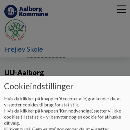
G
Frejlev Skole
å
Kontakt
Samarbejdspartnere
UU-Aalborg
t
i
UU-Aalborg
l
h
o
Cookieindstillinger
v
e
Hvis du klikker på knappen ’Accepter alle’, godkender du, at
På
UU-Aalborgs hjemmeside
kan unge (primært 7. klasse
d
vi sætter cookies til brug for statistik.
til 24 år) finde vejledning om uddannelse og job.
i
Hvis du klikker på knappen ’Kun nødvendige,’ sætter vi ikke
n
cookies til statistik – vi benytter dog en cookie for at huske
Siden tilbyder information om valg af ungdomsuddannelse,
d
dit valg.
vejledningscaféer, FGU, EGU, TAMU, samt hjælp til
h
Klikker du på ’Gem valgte’ godkender du, at vi sætter