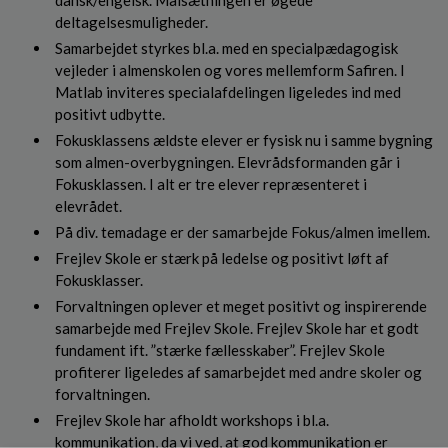
dansk/engelsk. Målsætningen er øgede
deltagelsesmuligheder.
Samarbejdet styrkes bl.a. med en specialpædagogisk
vejleder i almenskolen og vores mellemform Safiren. I
Matlab inviteres specialafdelingen ligeledes ind med
positivt udbytte.
Fokusklassens ældste elever er fysisk nu i samme bygning
som almen-overbygningen. Elevrådsformanden går i
Fokusklassen. I alt er tre elever repræsenteret i
elevrådet.
På div. temadage er der samarbejde Fokus/almen imellem.
Frejlev Skole er stærk på ledelse og positivt løft af
Fokusklasser.
Forvaltningen oplever et meget positivt og inspirerende
samarbejde med Frejlev Skole. Frejlev Skole har et godt
fundament ift. ”stærke fællesskaber”. Frejlev Skole
profiterer ligeledes af samarbejdet med andre skoler og
forvaltningen.
Frejlev Skole har afholdt workshops i bl.a.
kommunikation, da vi ved, at god kommunikation er