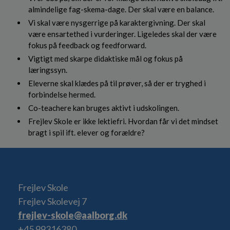
almindelige fag-skema-dage. Der skal være en balance.
Vi skal være nysgerrige på karaktergivning. Der skal
være ensartethed i vurderinger. Ligeledes skal der være
fokus på feedback og feedforward.
Vigtigt med skarpe didaktiske mål og fokus på
læringssyn.
Eleverne skal klædes på til prøver, så der er tryghed i
forbindelse hermed.
Co-teachere kan bruges aktivt i udskolingen.
Frejlev Skole er ikke lektiefri. Hvordan får vi det mindset
bragt i spil ift. elever og forældre?
Frejlev Skole
Frejlev Skolevej 7
frejlev-skole@aalborg.dk
+45 99316380