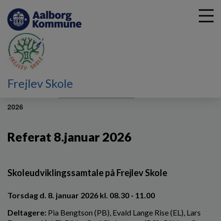
G
Frejlev Skole
å
Vores skole
Skoleudviklingssamtaler
Referat 8.januar
t
2026
i
l
h
Referat 8.januar 2026
o
v
e
Skoleudviklingssamtale på Frejlev Skole
d
i
n
Torsdag d. 8. januar 2026 kl. 08.30 - 11.00
d
Deltagere:
Pia Bengtson (PB), Evald Lange Rise (EL), Lars
h