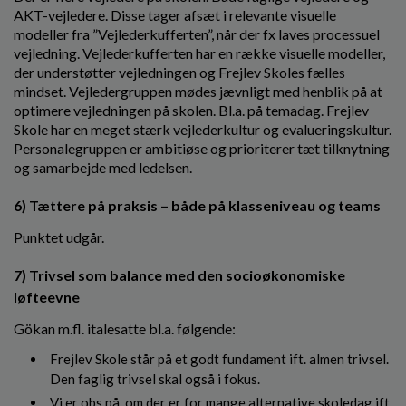
AKT-vejledere. Disse tager afsæt i relevante visuelle
modeller fra ”Vejlederkufferten”, når der fx laves processuel
vejledning. Vejlederkufferten har en række visuelle modeller,
der understøtter vejledningen og Frejlev Skoles fælles
mindset. Vejledergruppen mødes jævnligt med henblik på at
optimere vejledningen på skolen. Bl.a. på temadag. Frejlev
Skole har en meget stærk vejlederkultur og evalueringskultur.
Personalegruppen er ambitiøse og prioriterer tæt tilknytning
og samarbejde med ledelsen.
6) Tættere på praksis – både på klasseniveau og teams
Punktet udgår.
7) Trivsel som balance med den socioøkonomiske
løfteevne
Gökan m.fl. italesatte bl.a. følgende:
Frejlev Skole står på et godt fundament ift. almen trivsel.
Den faglig trivsel skal også i fokus.
Vi er obs på, om der er for mange alternative skoledag ift.