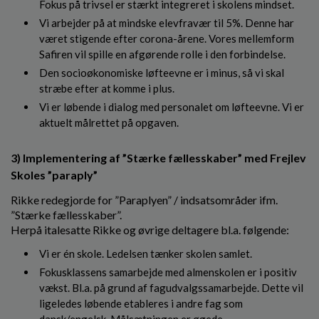
Fokus på trivsel er stærkt integreret i skolens mindset.
Vi arbejder på at mindske elevfravær til 5%. Denne har
været stigende efter corona-årene. Vores mellemform
Safiren vil spille en afgørende rolle i den forbindelse.
Den socioøkonomiske løfteevne er i minus, så vi skal
stræbe efter at komme i plus.
Vi er løbende i dialog med personalet om løfteevne. Vi er
aktuelt målrettet på opgaven.
3) Implementering af ”Stærke fællesskaber” med Frejlev
Skoles ”paraply”
Rikke redegjorde for ”Paraplyen” / indsatsområder ifm.
”Stærke fællesskaber”.
Herpå italesatte Rikke og øvrige deltagere bl.a. følgende:
Vi er én skole. Ledelsen tænker skolen samlet.
Fokusklassens samarbejde med almenskolen er i positiv
vækst. Bl.a. på grund af fagudvalgssamarbejde. Dette vil
ligeledes løbende etableres i andre fag som