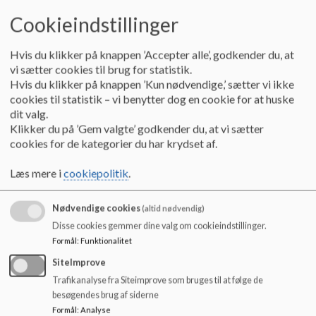
vigtigt ift. både samarbejde og relationer. Bl.a. i
Cookieindstillinger
samarbejdet med forældre.
Der er en tydelig rød tråd fra ledelse til
Hvis du klikker på knappen ’Accepter alle’, godkender du, at
elever/kerneopgaven.
vi sætter cookies til brug for statistik.
Vi arbejder meget tæt med GPS-personale (vejledere m.fl.
Hvis du klikker på knappen ’Kun nødvendige,’ sætter vi ikke
fra skolens kompetencecenter), der med afsæt i skolens
cookies til statistik – vi benytter dog en cookie for at huske
mindset mm. ofte faciliterer kommunikation ud af huset.
dit valg.
Ledelsen er bl.a. tæt på skoleudtalelser mm.
Klikker du på ’Gem valgte’ godkender du, at vi sætter
cookies for de kategorier du har krydset af.
Frejlev Skoles mindset har bl.a. fokus på kommunikation
(personlig vs. professionelt). Vi har endvidere aktiv co-
Læs mere i
cookiepolitik
.
teacing. Bl.a. med fokus på kommunikation.
Vi er meget bevidste om at følge op på div.
implementeringsfaser ifm. indsatsområder, og at ledelsen
Nødvendige cookies
(altid nødvendig)
fortløbende er tæt på.
Disse cookies gemmer dine valg om cookieindstillinger.
Formål
:
Funktionalitet
Vi anvender ofte vores UTHT/Frejlev-analysemodel ift.
implementering af forskellige tiltag.
SiteImprove
Teknisk service arbejder ligeledes med afsæt i UTHT-
Trafikanalyse fra Siteimprove som bruges til at følge de
modellen. Har også fået workshop i fx diagnoser, så man
besøgendes brug af siderne
er klædt på i mødet med børnene.
Formål
:
Analyse