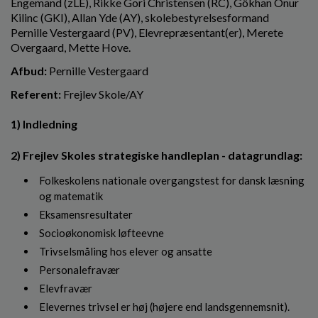
Engemand (zLE), Rikke Gori Christensen (RC), Gökhan Onur
o
Kilinc (GKI), Allan Yde (AY), skolebestyrelsesformand
l
Pernille Vestergaard (PV), Elevrepræsentant(er), Merete
d
Overgaard, Mette Hove.
e
t
Afbud:
Pernille Vestergaard
Referent:
Frejlev Skole/AY
1) Indledning
2) Frejlev Skoles strategiske handleplan - datagrundlag:
Folkeskolens nationale overgangstest for dansk læsning
og matematik
Eksamensresultater
Socioøkonomisk løfteevne
Trivselsmåling hos elever og ansatte
Personalefravær
Elevfravær
Elevernes trivsel er høj (højere end landsgennemsnit).